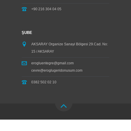
+90 216 304 04 05
ŞUBE
AKSARAY Organize Sanayi Bölgesi 29.Cad. No:
15 / AKSARAY
erogluentegre@gmail.com
cevre@eroglugeridonusum.com
0382 502 02 10
Copyright ® Eroğlu Saç Demir San.Tic.Ltd. Ştİ.