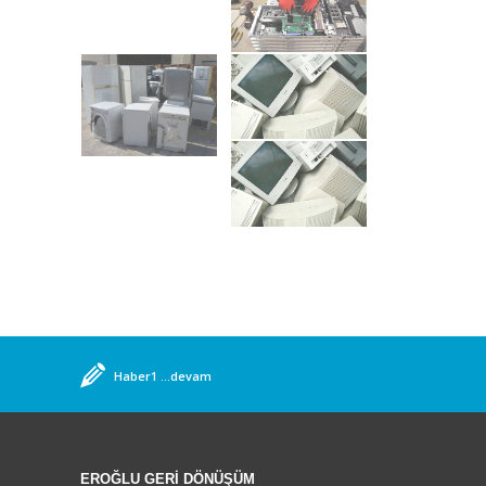
Haber1
...devam
Aksaray Üniversitesi Çevre Mühendisliği Bölümü
Öğrencileri Tesisimizi Ziyaret Etti
...devam
Feshane Aksaray tanıtım günleri etkinliği
Organizasyonunda, Aksaray da Tek Entegre Atık Geri
EROĞLU GERİ DÖNÜŞÜM
Kazanım Tesisi ile Tanıtımımızı Yaptık,
...devam