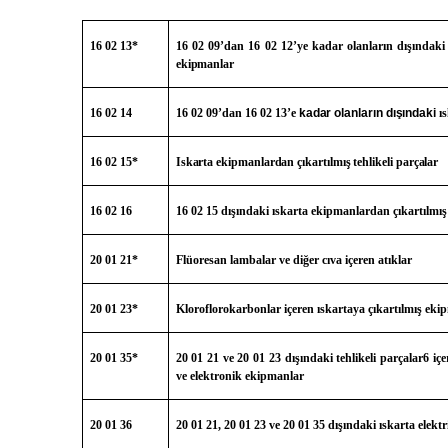
16 02 13*
16 02 09’dan 16 02 12’ye kadar olanların dışındaki t
ekipmanlar
16 02 14
16 02 09’dan 16 02 13’e
kadar olanların dışındaki
ı
16 02 15*
Iskarta ekipmanlardan çıkartılmış tehlikeli parçalar
16 02 16
16 02 15 dışındaki ıskarta ekipmanlardan çıkartılmış
20 01 21*
Flüoresan lambalar ve diğer cıva içeren atıklar
20 01 23*
Kloroflorokarbonlar içeren ıskartaya çıkartılmış eki
20 01 35*
20 01 21 ve 20 01 23 dışındaki tehlikeli parçalar6 içe
ve elektronik ekipmanlar
20 01 36
20 01 21, 20 01 23 ve 20 01 35 dışındaki ıskarta elekt