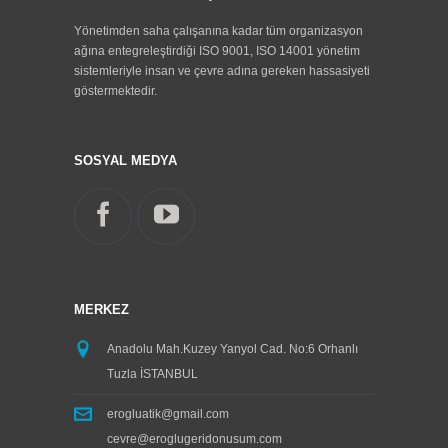
Aksaray Adana Yolu Üzerinde Bulunan Tabelamız.
Yönetimden saha çalışanına kadar tüm organizasyon
...devam
ağına entegreleştirdiği ISO 9001, ISO 14001 yönetim
sistemleriyle insan ve çevre adına gereken hassasiyeti
göstermektedir.
SOSYAL MEDYA
MERKEZ
Anadolu Mah.Kuzey Yanyol Cad. No:6 Orhanlı
Tuzla İSTANBUL
erogluatik@gmail.com
cevre@eroglugeridonusum.com