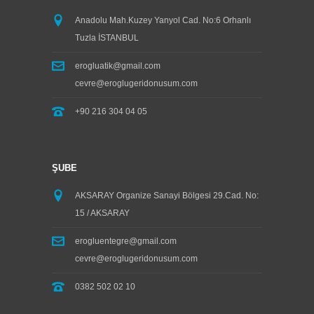
Anadolu Mah.Kuzey Yanyol Cad. No:6 Orhanlı
Tuzla İSTANBUL
erogluatik@gmail.com
cevre@eroglugeridonusum.com
+90 216 304 04 05
ŞUBE
AKSARAY Organize Sanayi Bölgesi 29.Cad. No:
15 / AKSARAY
erogluentegre@gmail.com
cevre@eroglugeridonusum.com
0382 502 02 10