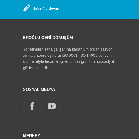
Haber1
...devam
Aksaray Üniversitesi Çevre Mühendisliği Bölümü
Öğrencileri Tesisimizi Ziyaret Etti
...devam
Feshane Aksaray tanıtım günleri etkinliği
Organizasyonunda, Aksaray da Tek Entegre Atık Geri
EROĞLU GERİ DÖNÜŞÜM
Kazanım Tesisi ile Tanıtımımızı Yaptık,
...devam
Aksaray Adana Yolu Üzerinde Bulunan Tabelamız.
Yönetimden saha çalışanına kadar tüm organizasyon
...devam
ağına entegreleştirdiği ISO 9001, ISO 14001 yönetim
sistemleriyle insan ve çevre adına gereken hassasiyeti
göstermektedir.
SOSYAL MEDYA
MERKEZ