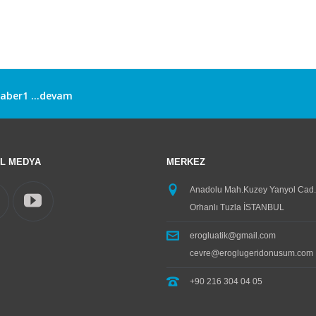
aber1
...devam
ksaray Üniversitesi Çevre Mühendisliği Bölümü Öğrencileri Tesisi
eshane Aksaray tanıtım günleri etkinliği Organizasyonunda, Aks
ksaray Adana Yolu Üzerinde Bulunan Tabelamız.
...devam
L MEDYA
MERKEZ
Anadolu Mah.Kuzey Yanyol Cad.
Orhanlı Tuzla İSTANBUL
erogluatik@gmail.com
cevre@eroglugeridonusum.com
+90 216 304 04 05