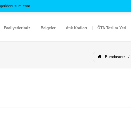
ugeridonusum.com
Faaliyetlerimiz
Belgeler
Atık Kodları
ÖTA Teslim Yeri
Buradasınız