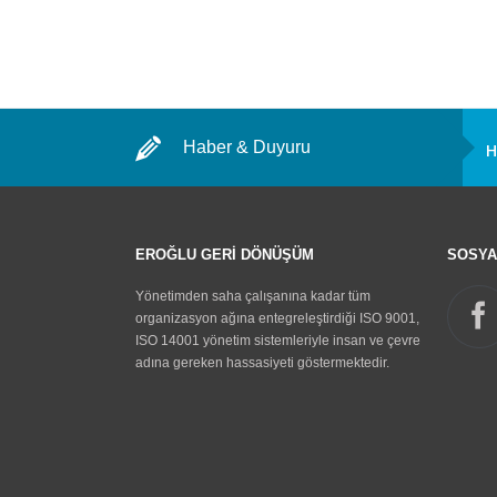
Haber & Duyuru
H
A
F
A
EROĞLU GERİ DÖNÜŞÜM
SOSYA
Yönetimden saha çalışanına kadar tüm
organizasyon ağına entegreleştirdiği ISO 9001,
ISO 14001 yönetim sistemleriyle insan ve çevre
adına gereken hassasiyeti göstermektedir.