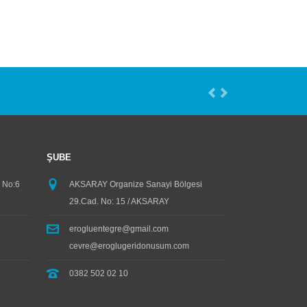
mizi Ziyaret Etti
...devam
aray da Tek Entegre Atık Geri Kazanım Tesisi ile Tanıtımımızı Y
ŞUBE
 No:6
AKSARAY Organize Sanayi Bölgesi
29.Cad. No: 15 / AKSARAY
erogluentegre@gmail.com
cevre@eroglugeridonusum.com
0382 502 02 10