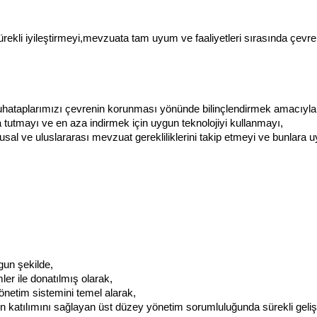
ekli iyileştirmeyi,mevzuata tam uyum ve faaliyetleri sırasında çevre k
hataplarımızı çevrenin korunması yönünde bilinçlendirmek amacıyla e
 tutmayı ve en aza indirmek için uygun teknolojiyi kullanmayı,
al ve uluslararası mevzuat gerekliliklerini takip etmeyi ve bunlara
un şekilde,
r ile donatılmış olarak,
etim sistemini temel alarak,
atılımını sağlayan üst düzey yönetim sorumluluğunda sürekli geliştiri