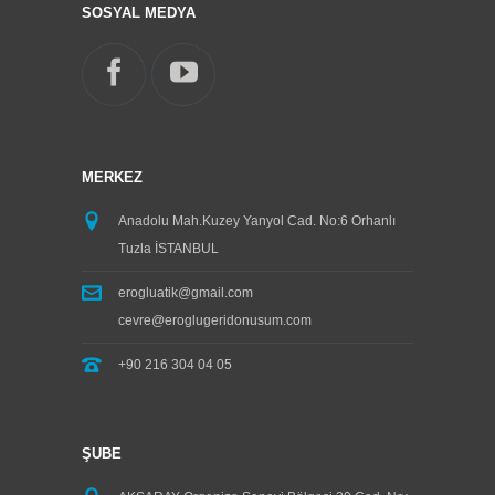
SOSYAL MEDYA
MERKEZ
Anadolu Mah.Kuzey Yanyol Cad. No:6 Orhanlı
Tuzla İSTANBUL
erogluatik@gmail.com
cevre@eroglugeridonusum.com
+90 216 304 04 05
ŞUBE