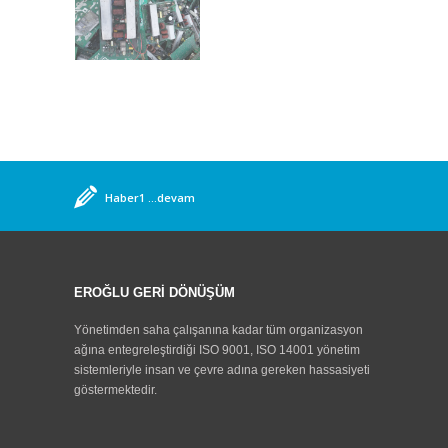
Haber1
...devam
Aksaray Üniversitesi Çevre Mühendisliği Bölümü
Öğrencileri Tesisimizi Ziyaret Etti
...devam
Feshane Aksaray tanıtım günleri etkinliği
Organizasyonunda, Aksaray da Tek Entegre Atık Geri
EROĞLU GERİ DÖNÜŞÜM
Kazanım Tesisi ile Tanıtımımızı Yaptık,
...devam
Aksaray Adana Yolu Üzerinde Bulunan Tabelamız.
Yönetimden saha çalışanına kadar tüm organizasyon
...devam
ağına entegreleştirdiği ISO 9001, ISO 14001 yönetim
sistemleriyle insan ve çevre adına gereken hassasiyeti
göstermektedir.